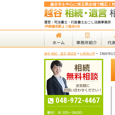
越谷市を中心に埼玉県全域で幅広く
運営：司法書士・行政書士おごし法務事務所
JR南越谷駅より徒歩1分
越谷 相続・遺言 相談室
>
お客様の声
>
【相続登記
048-972-4467