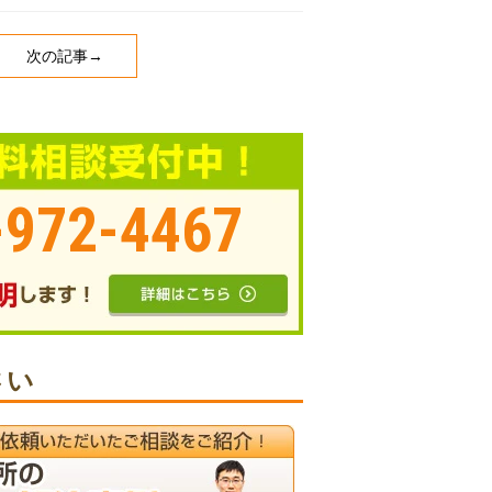
次の記事→
-972-4467
さい