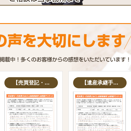
【売買登記・…
【遺産承継手…