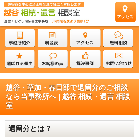
越谷・草加・春日部で遺留分のご相談
なら当事務所へ | 越谷 相続・遺言 相談
室
遺留分とは？