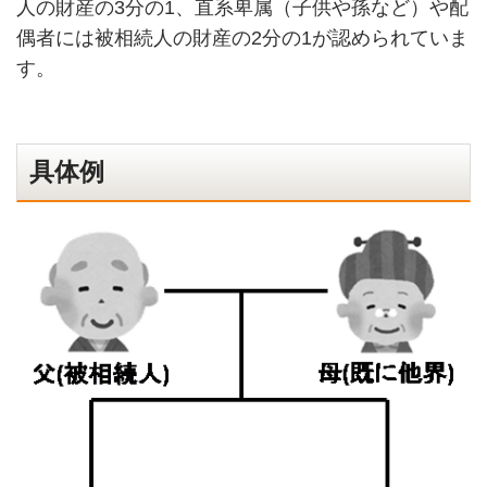
人の
財産
の
3
分の
1
、直系卑属（子供や孫など）や配
偶者には被相続人の財産の
2
分の
1
が認められていま
す。
具体例