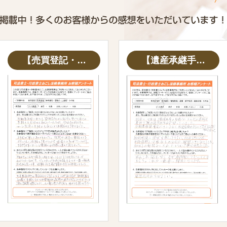
【売買登記・…
【遺産承継手…