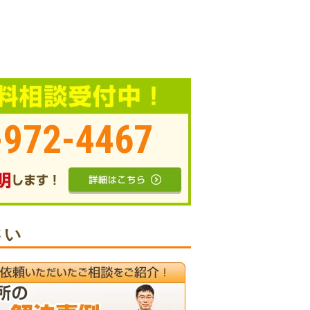
-972-4467
さい