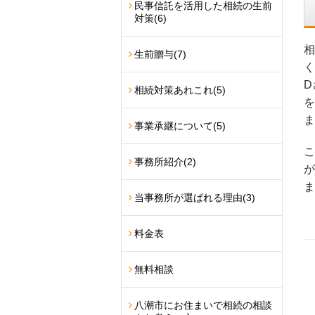
民事信託を活用した相続の生前
対策
(6)
相
生前贈与
(7)
く
D
相続対策あれこれ
(5)
を
ま
事業承継について
(5)
こ
事務所紹介
(2)
が
ま
当事務所が選ばれる理由
(3)
料金表
無料相談
八潮市にお住まいで相続の相談