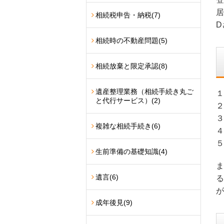
居
相続税申告・納税
(7)
D
相続時の不動産問題
(5)
相続放棄と限定承認
(8)
遺産整理業務（相続手続き丸ご
１
と代行サービス）
(2)
２
３
複雑な相続手続き
(6)
４
５
生前準備の基礎知識
(4)
ま
遺言
(6)
る
が
成年後見
(9)