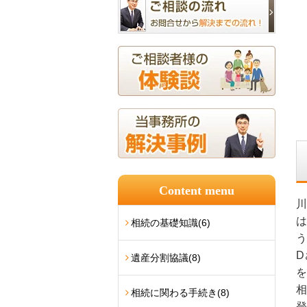
Content menu
川
は
相続の基礎知識
(6)
う
D
遺産分割協議
(8)
を
相
相続に関わる手続き
(8)
登