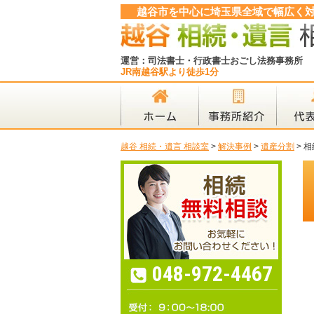
越谷市を中心に埼玉県全域で幅広く
運営：司法書士・行政書士おごし法務事務所
JR南越谷駅より徒歩1分
越谷 相続・遺言 相談室
>
解決事例
>
遺産分割
>
相
048-972-4467