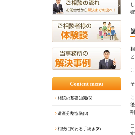
し
確
相
と
こ
Content menu
そ
こ
相続の基礎知識
(6)
後
割
遺産分割協議
(8)
こ
相続に関わる手続き
(8)
す