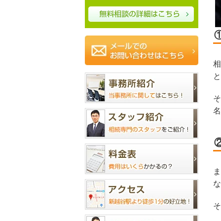
相
と
そ
名
ま
な
そ