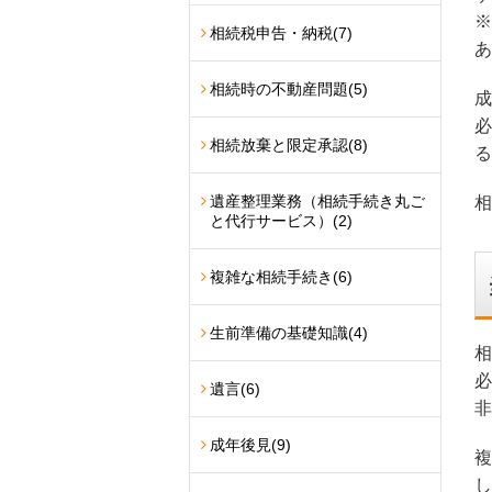
※
相続税申告・納税
(7)
あ
相続時の不動産問題
(5)
成
必
相続放棄と限定承認
(8)
る
遺産整理業務（相続手続き丸ご
相
と代行サービス）
(2)
複雑な相続手続き
(6)
生前準備の基礎知識
(4)
相
必
遺言
(6)
非
成年後見
(9)
複
し