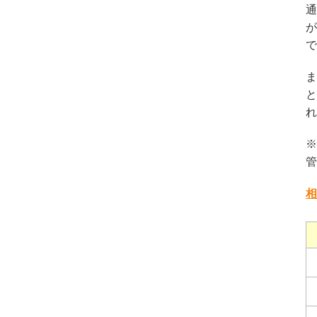
通
が
で
ま
と
れ
※
管
相