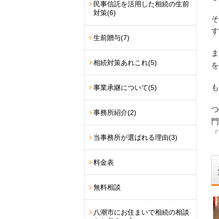
民事信託を活用した相続の生前
対策
(6)
そ
す
生前贈与
(7)
ま
相続対策あれこれ
(5)
を
も
事業承継について
(5)
つ
事務所紹介
(2)
門
「
当事務所が選ばれる理由
(3)
料金表
無料相談
八潮市にお住まいで相続の相談