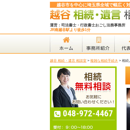
越谷市を中心に埼玉県全域で幅広く
運営：司法書士・行政書士おごし法務事務所
JR南越谷駅より徒歩1分
越谷 相続・遺言 相談室
>
複雑な相続手続き
>
相続
048-972-4467