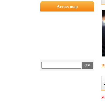
Access map
無
不