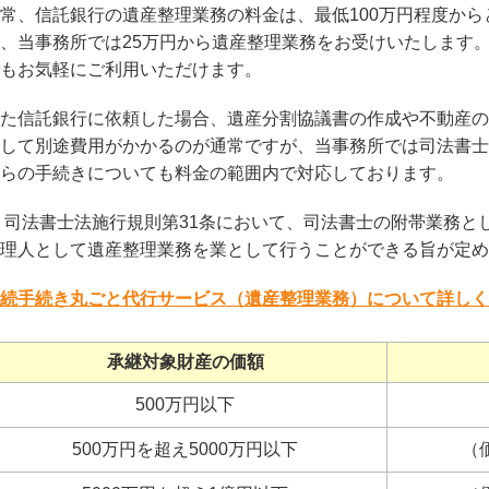
常、信託銀行の遺産整理業務の料金は、最低
100
万円程度から
、当事務所では
25
万円から遺産整理業務をお受けいたします
もお気軽にご利用いただけます。
た信託銀行に依頼した場合、遺産分割協議書の作成や不動産の
して別途費用がかかるのが通常ですが、当事務所では司法書士
らの手続きについても料金の範囲内で対応しております。
司法書士法施行規則第
31
条において、司法書士の附帯業務と
理人として遺産整理業務を業として行うことができる旨が定め
続手続き丸ごと代行サービス（遺産整理業務）について詳しく
承継対象財産の価額
500万円以下
500万円を超え5000万円以下
（